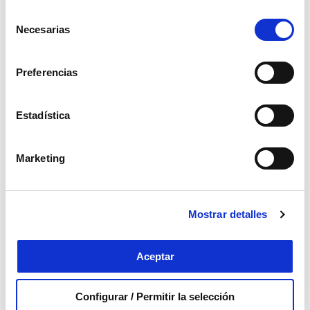
Selección
Necesarias
de
consentimiento
Preferencias
Otros cuidados
Estadística
¿Qué hacer en caso de
dolor hepático?
Marketing
El dolor de hígado es un trastorno muy
común que no debe subestimarse. ¿Sabe
cómo reconocer los síntomas y...
Mostrar detalles
Saber más
0
Aceptar
Configurar / Permitir la selección