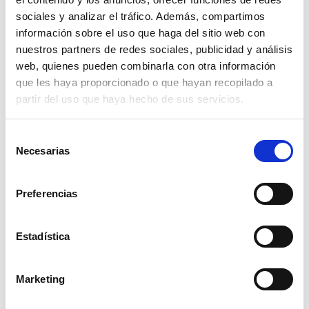
sociales y analizar el tráfico. Además, compartimos
información sobre el uso que haga del sitio web con
Marcar como artículo favorito
nuestros partners de redes sociales, publicidad y análisis
web, quienes pueden combinarla con otra información
que les haya proporcionado o que hayan recopilado a
ARTÍCULOS
partir del uso que haya hecho de sus servicios.
RELACIONADOS
Selección
Necesarias
de
consentimiento
Preferencias
Estadística
Marketing