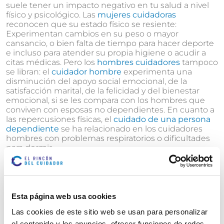
suele tener un impacto negativo en tu salud a nivel
físico y psicológico. Las
mujeres cuidadoras
reconocen que su estado físico se resiente:
Experimentan cambios en su peso o mayor
cansancio, o bien falta de tiempo para hacer deporte
e incluso para atender su propia higiene o acudir a
citas médicas. Pero los
hombres cuidadores
tampoco
se libran: el
cuidador hombre
experimenta una
disminución del apoyo social emocional, de la
satisfacción marital, de la felicidad y del bienestar
emocional, si se les compara con los hombres que
conviven con esposas no dependientes. En cuanto a
las repercusiones físicas, el
cuidado de una persona
dependiente
se ha relacionado en los cuidadores
hombres con problemas respiratorios o dificultades
para dormir.
Es por ello que
es importante que no todas las tareas
recaigan sobre una sola persona y que sea una
responsabilidad de toda la familia
ayudar en el
Esta página web usa cookies
cuidado de la persona dependiente.
Las cookies de este sitio web se usan para personalizar
el contenido y los anuncios, ofrecer funciones de redes