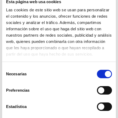
Esta página web usa cookies
Las cookies de este sitio web se usan para personalizar
el contenido y los anuncios, ofrecer funciones de redes
sociales y analizar el tráfico. Además, compartimos
información sobre el uso que haga del sitio web con
nuestros partners de redes sociales, publicidad y análisis
web, quienes pueden combinarla con otra información
que les haya proporcionado o que hayan recopilado a
Otros cuidados
partir del uso que haya hecho de sus servicios.
¿Qué hacer en caso de
dolor hepático?
Selección
El dolor de hígado es un trastorno muy
Necesarias
de
común que no debe subestimarse. ¿Sabe
consentimiento
cómo reconocer los síntomas y...
Preferencias
Saber más
0
Estadística