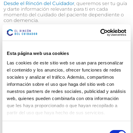
Desde el Rincón del Cuidador
, queremos ser tu guía
y darte información relevante para ti en cada
momento del cuidado del paciente dependiente o
con demencia.
Nuestra intención es facilitarte el conocimiento que
te permita mejorar el cuidado de las personas
mayores que puedas tener a tu cargo. Te facilitará
una mejor comprensión de los síntomas y causas de
Esta página web usa cookies
los distintos
síndromes geriátricos
.
Las cookies de este sitio web se usan para personalizar
el contenido y los anuncios, ofrecer funciones de redes
Te animamos a suscribirte a nuestra Newsletter
,
sociales y analizar el tráfico. Además, compartimos
dónde recibirás mensualmente en tu correo
electrónico las últimas noticias, sorteos e información
información sobre el uso que haga del sitio web con
relevante para cuidadores no profesionales.
Accede a
nuestros partners de redes sociales, publicidad y análisis
la Newsletter
del Rincón del Cuidador.
web, quienes pueden combinarla con otra información
que les haya proporcionado o que hayan recopilado a
Además, si todavía no eres un usuario registrado
no
partir del uso que haya hecho de sus servicios.
olvides registrarte en nuestra web
para poder
comentar las diferentes publicaciones que puedan
ser de tu interés.
Registro
a Rincón del Cuidador.
Selección