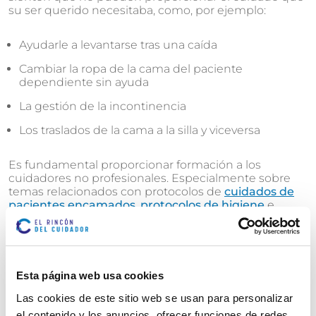
su ser querido necesitaba, como, por ejemplo:
Ayudarle a levantarse tras una caída
Cambiar la ropa de la cama del paciente
dependiente sin ayuda
La gestión de la incontinencia
Los traslados de la cama a la silla y viceversa
Es fundamental proporcionar formación a los
cuidadores no profesionales. Especialmente sobre
temas relacionados con protocolos de
cuidados de
pacientes encamados
,
protocolos de higiene
e
intervenciones de emergencia.
Las intervenciones que cada paciente dependiente
requiere sin duda se deben personalizar para la
Esta página web usa cookies
situación particular del cuidador y del paciente
dependiente. Esto incluye la formación en todas las
Las cookies de este sitio web se usan para personalizar
temáticas necesarias como el proceso de la
el contenido y los anuncios, ofrecer funciones de redes