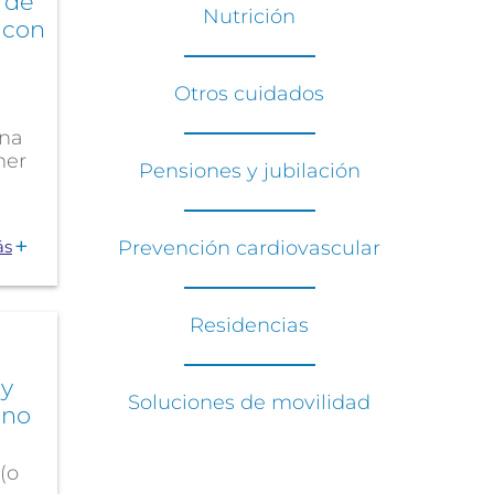
 de
Nutrición
 con
Otros cuidados
una
mer
Pensiones y jubilación
ás
Prevención cardiovascular
Residencias
 y
Soluciones de movilidad
ano
(o