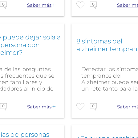
0
0
Saber más
Saber m
puede dejar sola a
8 síntomas del
 persona con
alzheimer tempran
heimer?
a de las preguntas
Detectar los síntom
s frecuentes que se
tempranos del
en familiares y
Alzheimer puede se
dadores al inicio de
un reto tanto para la
persona afectada...
0
0
Saber más
Saber m
ías de personas