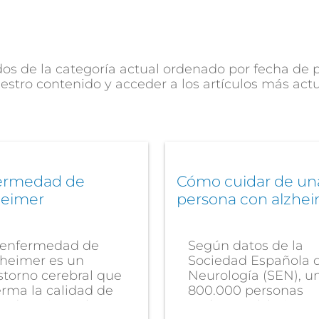
s de la categoría actual ordenado por fecha de pu
estro contenido y acceder a los artículos más act
ermedad de
Cómo cuidar de un
heimer
persona con alzhe
 enfermedad de
Según datos de la
zheimer es un
Sociedad Española 
storno cerebral que
Neurología (SEN), u
rma la calidad de
800.000 personas
a de quienes la...
padecen Alzheimer..