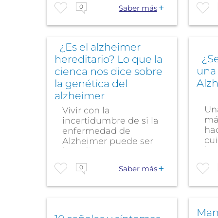
0
Saber más
¿Es el alzheimer
¿Se 
hereditario? Lo que la
una
cienca nos dice sobre
Alz
la genética del
alzheimer
Un
Vivir con la
má
incertidumbre de si la
hac
enfermedad de
cui
Alzheimer puede ser
la...
hereditaria es una...
0
Saber más
Man