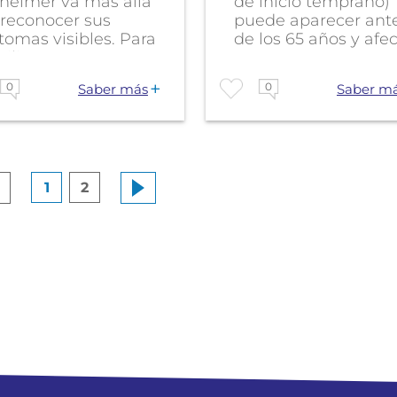
zheimer va más allá
de inicio temprano)
 reconocer sus
puede aparecer ant
tomas visibles. Para
de los 65 años y afec
iliares,...
a...
0
0
Saber más
Saber m
1
2