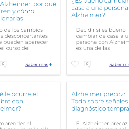
¿Es bueno cambiar
Alzheimer: por qué
casa a una persona
rren y cómo
Alzheimer?
ionarlas
o de los cambios
Decidir si es bueno
s desconcertantes
cambiar de casa a 
e pueden aparecer
persona con Alzhei
el curso del
es una de las
heimer es el...
decisiones más...
0
0
Saber más
Saber m
 le ocurre el
Alzheimer precoz:
ebro con
Todo sobre señales
heimer?
diagnóstico tempr
mprender el
El Alzheimer precoz 