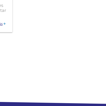
es
tar
ás