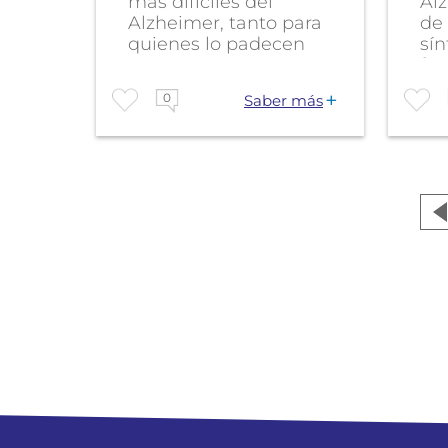
más difíciles del
Al
Alzheimer, tanto para
de
quienes lo padecen
sín
como para sus...
fam
0
Saber más