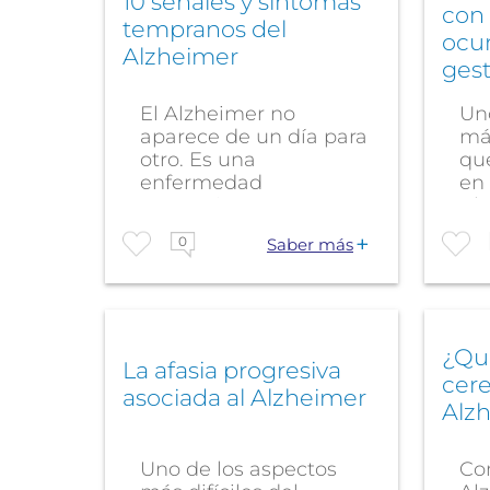
10 señales y síntomas
con 
tempranos del
ocu
Alzheimer
gest
El Alzheimer no
Un
aparece de un día para
má
otro. Es una
qu
enfermedad
en 
progresiva, que
Alz
comienza mucho...
0
Saber más
¿Qué
La afasia progresiva
cer
asociada al Alzheimer
Alz
Uno de los aspectos
Co