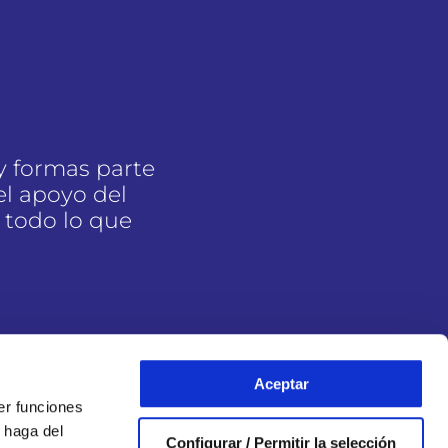
y formas parte
l apoyo del
 todo lo que
Aceptar
er funciones
 haga del
Configurar / Permitir la selección