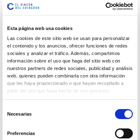
revisiones periódicas con el médico, para que éste
pueda valorar la evolución y seleccionar qué
tratamiento y en qué cantidad va a necesitar la
persona dependiente.
Esta página web usa cookies
Desde el Rincón del Cuidador, queremos ser tu guía
y darte información relevante para ti en cada
Las cookies de este sitio web se usan para personalizar
momento del cuidado del paciente dependiente o
el contenido y los anuncios, ofrecer funciones de redes
con demencia.
sociales y analizar el tráfico. Además, compartimos
Además, si todavía no eres un usuario registrado no
información sobre el uso que haga del sitio web con
olvides registrarte en nuestra web para poder
nuestros partners de redes sociales, publicidad y análisis
comentar las diferentes publicaciones que puedan
web, quienes pueden combinarla con otra información
ser de tu interés.
Registro a Rincón del Cuidador
.
que les haya proporcionado o que hayan recopilado a
partir del uso que haya hecho de sus servicios.
Selección
Marcar como artículo favorito
Necesarias
de
consentimiento
ARTÍCULOS
Preferencias