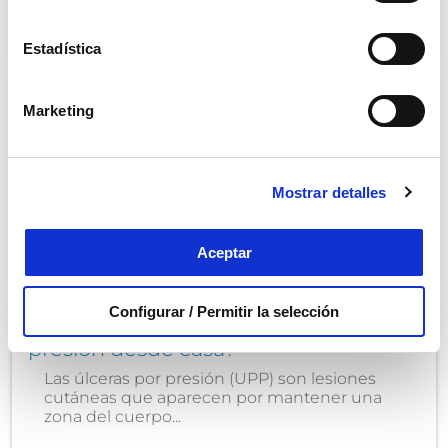
0
Saber más
Estadística
Actividades para empatizar con
Marketing
nuestros mayores
La empatía hacia la persona dependiente es
un hecho fundamental a la hora de abordar
los...
Mostrar detalles
1
Saber más
Aceptar
Configurar / Permitir la selección
¿Cómo prevenir y curar las úlceras por
presión desde casa?
Las úlceras por presión (UPP) son lesiones
cutáneas que aparecen por mantener una
zona del cuerpo...