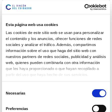
0
Saber más
Consejos para pasar el verano con
Esta página web usa cookies
personas mayores
Las cookies de este sitio web se usan para personalizar
¡Ya llegó el deseado agosto! Mes de mar, playa,
el contenido y los anuncios, ofrecer funciones de redes
montaña, ocio… pero también un mes donde
sociales y analizar el tráfico. Además, compartimos
debemos...
información sobre el uso que haga del sitio web con
nuestros partners de redes sociales, publicidad y análisis
0
Saber más
web, quienes pueden combinarla con otra información
que les haya proporcionado o que hayan recopilado a
partir del uso que haya hecho de sus servicios.
Recuerda; la piel en verano necesita
más cuidados
Selección
Necesarias
¿Sabes que en verano la piel necesita que
de
intensifiquemos sus cuidados? Esto se debe a
consentimiento
que...
Preferencias