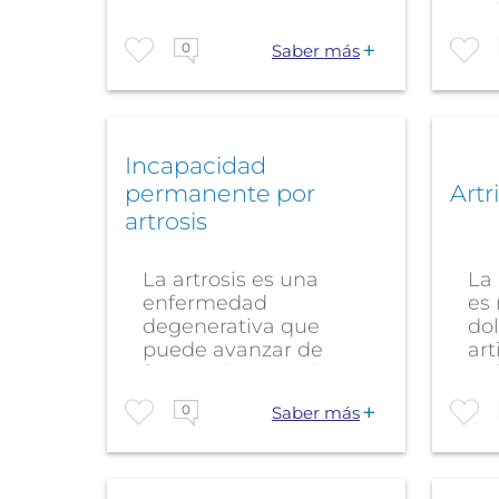
consejos para
tra
conseguir...
0
Saber más
Incapacidad
permanente por
Artr
artrosis
La artrosis es una
La 
enfermedad
es
degenerativa que
dol
puede avanzar de
art
forma silenciosa hasta
enf
limitar...
0
Saber más