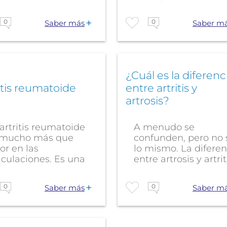
bajar,...
articulaciones,...
0
0
Saber más
Saber m
¿Cuál es la diferenc
itis reumatoide
entre artritis y
artrosis?
artritis reumatoide
A menudo se
 mucho más que
confunden, pero no 
or en las
lo mismo. La diferen
iculaciones. Es una
entre artrosis y artrit
ermedad crónica,...
es...
0
0
Saber más
Saber m