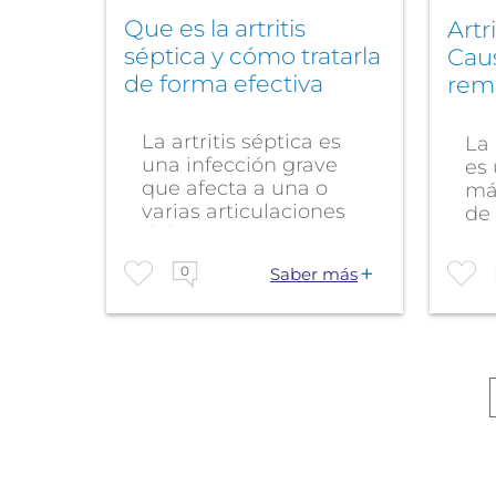
Que es la artritis
Artr
séptica y cómo tratarla
Caus
de forma efectiva
rem
La artritis séptica es
La 
una infección grave
es 
que afecta a una o
má
varias articulaciones
de 
del cuerpo....
0
Saber más