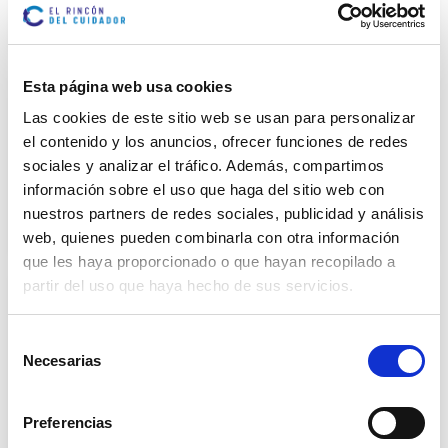
0
Saber más
Esta página web usa cookies
Rotura de rótula en personas mayores
Las cookies de este sitio web se usan para personalizar
Una caída leve, un mal paso o un tropiezo
el contenido y los anuncios, ofrecer funciones de redes
pueden provocar lesiones graves en la vejez.
Entre...
sociales y analizar el tráfico. Además, compartimos
información sobre el uso que haga del sitio web con
nuestros partners de redes sociales, publicidad y análisis
0
Saber más
web, quienes pueden combinarla con otra información
que les haya proporcionado o que hayan recopilado a
partir del uso que haya hecho de sus servicios.
Fractura de costilla en ancianos |
Cuidados y tratamientos
Selección
Una simple caída o un movimiento mal hecho
Necesarias
de
puede tener consecuencias graves en la
consentimiento
tercera edad....
Preferencias
0
Saber más