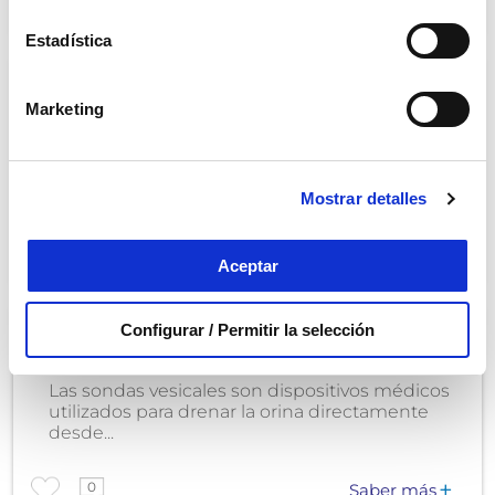
Estadística
Comida para mayores de 90 años: guía
fácil y nutritiva
Marketing
A partir de los 90 años, el cuerpo experimenta
cambios profundos: disminuye la masa
muscular, el...
Mostrar detalles
0
Saber más
Aceptar
Tipos de sondas vesicales | Qué son y
Configurar / Permitir la selección
para qué se utilizan
Las sondas vesicales son dispositivos médicos
utilizados para drenar la orina directamente
desde...
0
Saber más